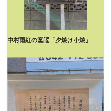
中村雨紅
の童謡「夕焼け小焼」