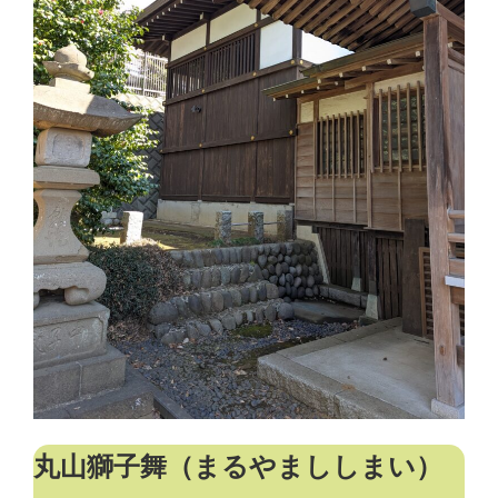
丸山獅子舞（まるやまししまい）