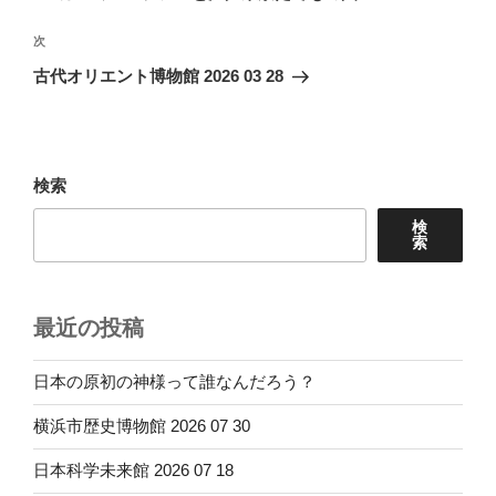
ナ
投
ビ
稿
次
次
ゲ
の
古代オリエント博物館 2026 03 28
投
ー
稿
シ
ョ
検索
ン
検
索
最近の投稿
日本の原初の神様って誰なんだろう？
横浜市歴史博物館 2026 07 30
日本科学未来館 2026 07 18