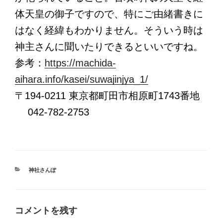
体天皇の御子ですので、特にご由緒書きに
はなく経緯もわかりません。そういう時は
神主さんに聞いたりできるといいですね。
参考：
https://machida-
aihara.info/kasei/suwajinjya_1/
〒194-0211 東京都町田市相原町1743番地
042-782-2753
カ
神社さんぽ
テ
ゴ
リ
ー
コメントを残す