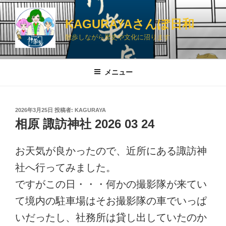
コ
ン
KAGURAYAさんぽ日和
テ
散歩しながら歴史や文化に沼ります
ン
ツ
へ
メニュー
ス
キ
ッ
投
2026年3月25日
投稿者:
KAGURAYA
プ
稿
相原 諏訪神社 2026 03 24
日:
お天気が良かったので、近所にある諏訪神
社へ行ってみました。
ですがこの日・・・何かの撮影隊が来てい
て境内の駐車場はそお撮影隊の車でいっぱ
いだったし、社務所は貸し出していたのか