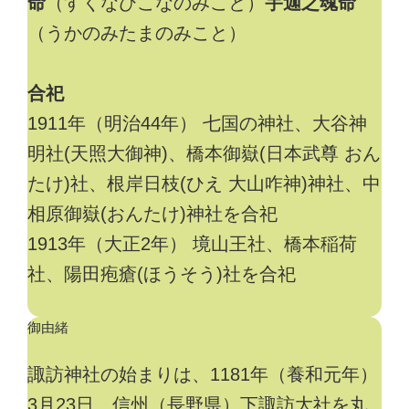
命
（すくなひこなのみこと）
宇迦之魂命
（うかのみたまのみこと）
合祀
1911年（明治44年） 七国の神社、大谷神
明社(天照大御神)、橋本御嶽(日本武尊 おん
たけ)社、根岸日枝(ひえ 大山咋神)神社、中
相原御嶽(おんたけ)神社を合祀
1913年（大正2年） 境山王社、橋本稲荷
社、陽田疱瘡(ほうそう)社を合祀
御由緒
諏訪神社の始まりは、1181年（養和元年）
3月23日 信州（長野県）下諏訪大社を丸