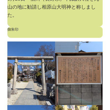
山の地に勧請し相原山大明神と称しまし
た。
御朱印