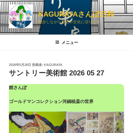
コ
ン
KAGURAYAさんぽ日和
テ
散歩しながら歴史や文化に沼ります
ン
ツ
へ
メニュー
ス
キ
ッ
投
2026年5月28日
投稿者:
KAGURAYA
プ
稿
サントリー美術館 2026 05 27
日:
館さんぽ
ゴールドマンコレクション河鍋暁斎の世界