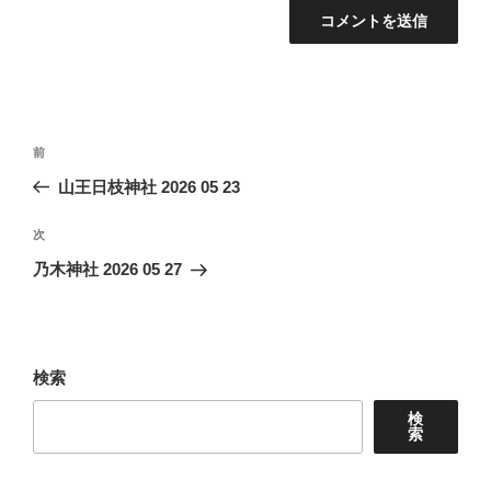
投
前
前
稿
の
山王日枝神社 2026 05 23
ナ
投
ビ
稿
次
次
ゲ
の
乃木神社 2026 05 27
投
ー
稿
シ
ョ
検索
ン
検
索