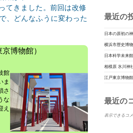
ってきました。前回は改修
最近の
ので、どんなふうに変わった
日本の原初の
横浜市歴史博物館 
京博物館）
日本科学未来館 20
相模原 氷川神社 2
技館
江戸東京博物館 20
いま
鎖さ
うな
最近の
迎え
表示できるコ