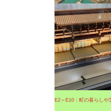
E2～E10：町の暮らし