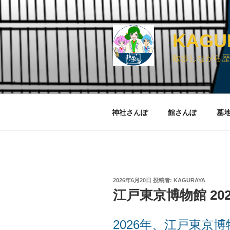
コ
ン
テ
KAG
ン
ツ
散歩しながら歴
へ
ス
キ
ッ
神社さんぽ
館さんぽ
墓
プ
投
2026年6月20日
投稿者:
KAGURAYA
稿
江戸東京博物館 2026 
日:
2026年、江戸東京