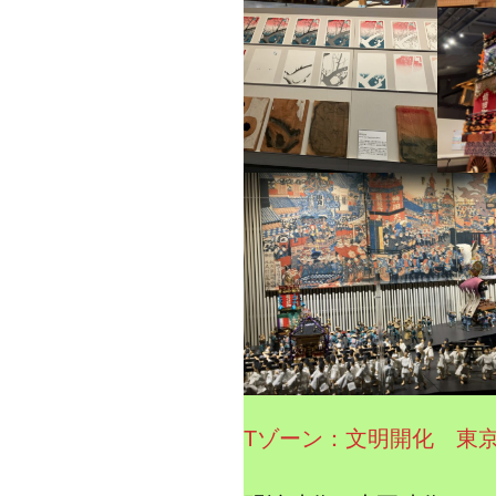
Tゾーン：文明開化 東