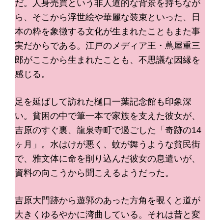
だ。人身売買という非人道的な背景を持ちなが
ら、そこから浮世絵や華麗な装束といった、日
本の粋を象徴する文化が生まれたこともまた事
実だからである。江戸のメディア王・蔦屋重三
郎がここから生まれたことも、不思議な因縁を
感じる。
足を延ばして訪れた樋口一葉記念館も印象深
い。貧困の中で筆一本で家族を支えた彼女が、
吉原のすぐ裏、龍泉寺町で過ごした「奇跡の14
ヶ月」。水はけが悪く、蚊が舞うような貧民街
で、雅文体に命を削り込んだ彼女の息遣いが、
資料の向こうから聞こえるようだった。
吉原大門跡から遊郭のあった方角を覗くと道が
大きくゆるやかに湾曲している。それは昔と変