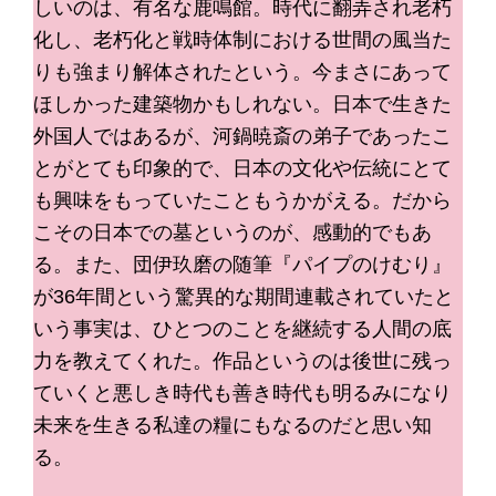
しいのは、有名な鹿鳴館。時代に翻弄され老朽
化し、老朽化と戦時体制における世間の風当た
りも強まり解体されたという。今まさにあって
ほしかった建築物かもしれない。日本で生きた
外国人ではあるが、河鍋暁斎の弟子であったこ
とがとても印象的で、日本の文化や伝統にとて
も興味をもっていたこともうかがえる。だから
こその日本での墓というのが、感動的でもあ
る。また、団伊玖磨の随筆『パイプのけむり』
が36年間という驚異的な期間連載されていたと
いう事実は、ひとつのことを継続する人間の底
力を教えてくれた。作品というのは後世に残っ
ていくと悪しき時代も善き時代も明るみになり
未来を生きる私達の糧にもなるのだと思い知
る。