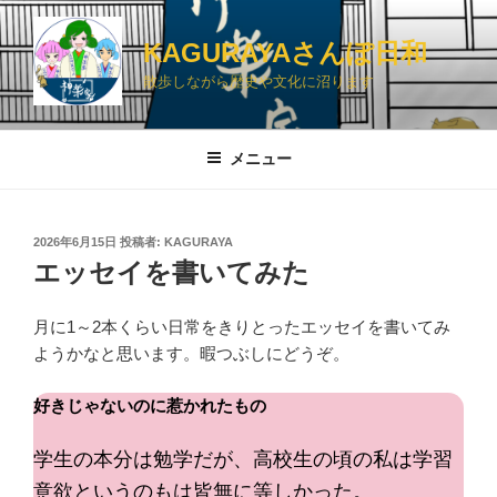
コ
ン
KAGURAYAさんぽ日和
テ
散歩しながら歴史や文化に沼ります
ン
ツ
へ
メニュー
ス
キ
ッ
投
2026年6月15日
投稿者:
KAGURAYA
プ
稿
エッセイを書いてみた
日:
月に1～2本くらい日常をきりとったエッセイを書いてみ
ようかなと思います。暇つぶしにどうぞ。
好きじゃないのに惹かれたもの
学生の本分は勉学だが、高校生の頃の私は学習
意欲というのもは皆無に等しかった。