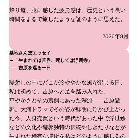
帰り道、腿に感じた疲労感は、歴史という長い
時間をまるで旅したような証のように思えた。
2026年8月
墓地さんぽエッセイ
～「生まれては苦界、死しては浄閑寺」
――吉原を巡る一日
陽射しの中にどこか冷ややかな風が混じる日、
私は初めて、吉原へと足を踏み入れた。
華やかさとその裏側にあった深淵――吉原遊
郭。大河ドラマでその姿が鮮明に浮かび上がっ
た今、人身売買という時代があった中で浮世絵
などの文化や遊郭独特の伝統やしきたりなどが
生まれた稀有な場所を私はどのように感じるの