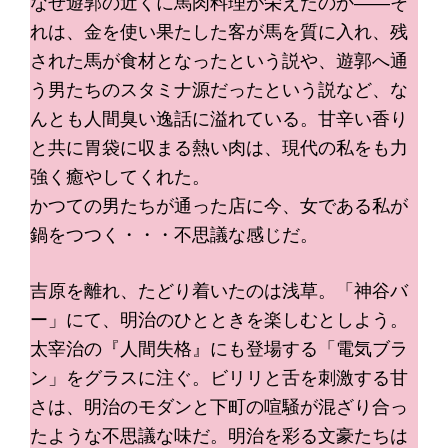
なぜ遊郭の近くに馬肉料理が栄えたのか――そ
れは、金を使い果たした客が馬を質に入れ、残
された馬が食材となったという説や、遊郭へ通
う男たちのスタミナ源だったという説など、な
んとも人間臭い逸話に溢れている。甘辛い香り
と共に胃袋に収まる熱い肉は、現代の私をも力
強く癒やしてくれた。
かつての男たちが通った店に今、女である私が
鍋をつつく・・・不思議な感じだ。
吉原を離れ、たどり着いたのは浅草。「神谷バ
ー」にて、明治のひとときを楽しむとしよう。
太宰治の『人間失格』にも登場する「電気ブラ
ン」をグラスに注ぐ。ビリリと舌を刺激する甘
さは、明治のモダンと下町の喧騒が混ざり合っ
たような不思議な味だ。明治を彩る文豪たちは