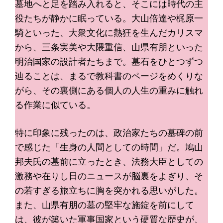
墓地へと足を踏み入れると、そこには時代の主
役たちが静かに眠っている。大山倍達や梶原一
騎といった、大衆文化に熱狂を生んだカリスマ
から、三条実美や大隈重信、山県有朋といった
明治国家の設計者たちまで。墓石をひとつずつ
辿ることは、まるで教科書のページをめくりな
がら、その裏側にある個人の人生の重みに触れ
る作業に似ている。
特に印象に残ったのは、政治家たちの墓碑の前
で感じた「生身の人間としての時間」だ。鳩山
邦夫氏の墓前に立ったとき、法務大臣としての
激務や在りし日のニュースが脳裏をよぎり、そ
の若すぎる旅立ちに胸を突かれる思いがした。
また、山県有朋の墓の堅牢な施錠を前にして
は、彼が築いた軍事国家という硬質な歴史が、