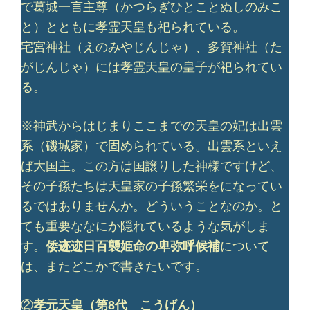
で葛城一言主尊（かつらぎひとことぬしのみこ
と）とともに孝霊天皇も祀られている。
宅宮神社（えのみやじんじゃ）、多賀神社（た
がじんじゃ）には孝霊天皇の皇子が祀られてい
る。
※神武からはじまりここまでの天皇の妃は出雲
系（磯城家）で固められている。出雲系といえ
ば大国主。この方は国譲りした神様ですけど、
その子孫たちは天皇家の子孫繁栄をになってい
るではありませんか。どういうことなのか。と
ても重要ななにか隠れているような気がしま
す。
倭迹迹日百襲姫命の卑弥呼候補
について
は、またどこかで書きたいです。
②
孝元天皇（第8代 こうげん）