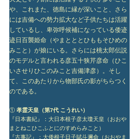
や、これまた、徳島に縁が深いこと、さら
には吉備への勢力拡大など子供たちは活躍
しているし、卑弥呼候補になっている倭迹
迹日百襲姫命（やまとととひももそひめの
みこと）が娘にいる。さらには桃太郎伝説
のモデルと言われる彦五十狭芹彦命（ひこ
いさせりひこのみこと吉備津彦）。そし
て、このあたりから物部氏の影がちらつく
のである。
①
孝霊天皇（第7代 こうれい）
『日本書紀』：大日本根子彦太瓊天皇（おおや
まとねこひこふとにのすめらみこと）
『古事記』：大倭根子日子賦斗邇命（おおやま