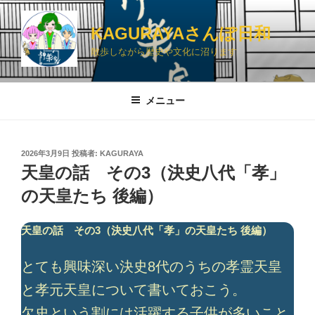
コ
ン
KAGURAYAさんぽ日和
テ
散歩しながら歴史や文化に沼ります
ン
ツ
へ
メニュー
ス
キ
ッ
投
2026年3月9日
投稿者:
KAGURAYA
プ
稿
天皇の話 その3（決史八代「孝」
日:
の天皇たち 後編）
天皇の話 その3（決史八代「孝」の天皇たち 後編）
とても興味深い決史8代のうちの孝霊天皇
と孝元天皇について書いておこう。
欠史という割には活躍する子供が多いこと