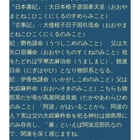
『日本書紀』：大日本根子彦国牽天皇（おおや
まとねこひこくにくるのすめらみこと）
『古事記』：大倭根子日子国玖琉命（おおやま
とねこひこくにくるのみこと）
妃：欝色謎命（うつしこめのみこと） 父は大
矢口宿禰命（おおやくちのすくねのみこと）祖
をたどれば宇摩志麻治命（うましまじ）、饒速
日命（にぎはやひ）となり物部系となる。
妃：伊香色謎命（いかがしこめのみこと）父は
大綜麻杵命（おおへそきのみこと）こちらも物
部系だが母が高屋阿波良姫（たかやあわらひめ
のみこと）「阿波」がはいることから、阿波の
人？実は父の大綜麻杵命を祀る神社は徳島県に
のみ存在し、「麻」といえば阿波忌部氏なの
で、関連を深く感じますね。