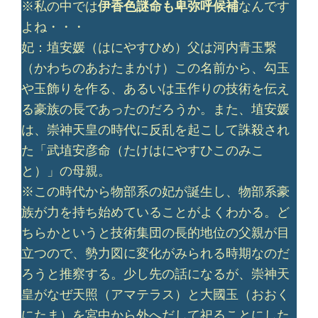
※私の中では
伊香色謎命も卑弥呼候補
なんです
よね・・・
妃：埴安媛（はにやすひめ）父は河内青玉繋
（かわちのあおたまかけ）この名前から、勾玉
や玉飾りを作る、あるいは玉作りの技術を伝え
る豪族の長であったのだろうか。また、埴安媛
は、崇神天皇の時代に反乱を起こして誅殺され
た「武埴安彦命（たけはにやすひこのみこ
と）」の母親。
※この時代から物部系の妃が誕生し、物部系豪
族が力を持ち始めていることがよくわかる。ど
ちらかというと技術集団の長的地位の父親が目
立つので、勢力図に変化がみられる時期なのだ
ろうと推察する。少し先の話になるが、崇神天
皇がなぜ天照（アマテラス）と大國玉（おおく
にたま）を宮中から外へだして祀ることにした