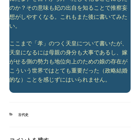
のか？その意味も妃の出自を知ることで推察妄
想がしやすくなる。これもまた後に書いてみた
い。
ここまで「孝」のつく天皇について書いたが、
天皇になるには母親の身分も大事であるし、嫁
がせる側の勢力も地位向上のための娘の存在が
こういう世界ではとても重要だった（政略結婚
的な）ことを感じずにはいられません。
カ
古代史
テ
ゴ
リ
ー