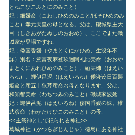
とねこひこふとにのみこと）
妃：細媛命（こわしひめのみこと/ほそひめのみ
こと）孝元天皇の母となる。父は、磯城県主大
目（しきあがたぬしのおおめ）、ここでまた磯
城家が登場ですね。
妃：倭国香媛（やまとくにかひめ、生没年不
詳）別名：意富夜麻登玖邇阿礼比売命（おおや
まとくにあれひめのみこと）、絙某姉（はえい
ろね）、蠅伊呂泥（はえいろね）倭迹迹日百襲
姫命と彦五十狭芹彦命お母となります。父は、
和知都美命（わちつみのみこと）磯城家波延
妃：蠅伊呂泥（はえいろね）倭国香媛の妹。稚
武彦命（わかたけひこのみこと）の母。
<<主祭神として祀られる神社>>
葛城神社（かつらぎじんじゃ）徳島にある神社