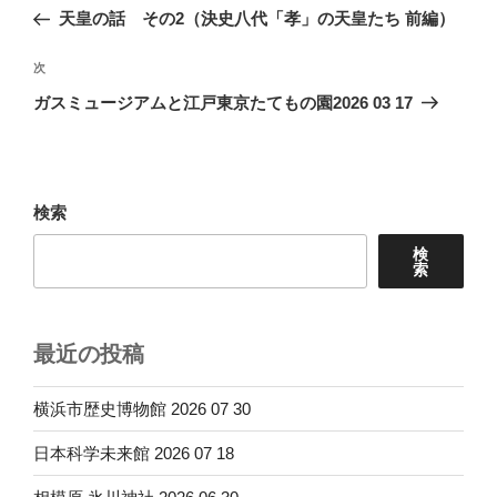
稿
の
天皇の話 その2（決史八代「孝」の天皇たち 前編）
ナ
投
ビ
稿
次
次
ゲ
の
ガスミュージアムと江戸東京たてもの園2026 03 17
投
ー
稿
シ
ョ
検索
ン
検
索
最近の投稿
横浜市歴史博物館 2026 07 30
日本科学未来館 2026 07 18