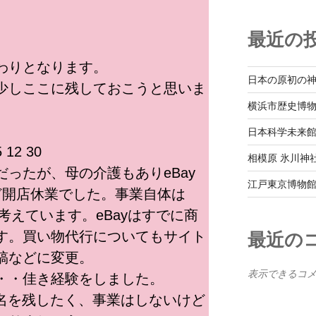
最近の
わりとなります。
日本の原初の
少しここに残しておこうと思いま
横浜市歴史博物館 
日本科学未来館 20
12 30
相模原 氷川神社 2
ったが、母の介護もありeBay
江戸東京博物館 20
ど開店休業でした。事業自体は
と考えています。eBayはすでに商
す。買い物代行についてもサイト
最近の
稿などに変更。
表示できるコ
・・佳き経験をしました。
a)の名を残したく、事業はしないけど