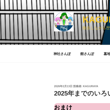
コ
ン
テ
KAG
ン
ツ
散歩しながら歴
へ
ス
キ
ッ
神社さんぽ
館さんぽ
墓
プ
投
2026年2月13日
投稿者:
KAGURAYA
稿
2025年までのいろ
日:
おまけ