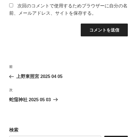
次回のコメントで使用するためブラウザーに自分の名
前、メールアドレス、サイトを保存する。
投
前
前
稿
の
上野東照宮 2025 04 05
ナ
投
ビ
稿
次
次
ゲ
の
蛇窪神社 2025 05 03
投
ー
稿
シ
ョ
検索
ン