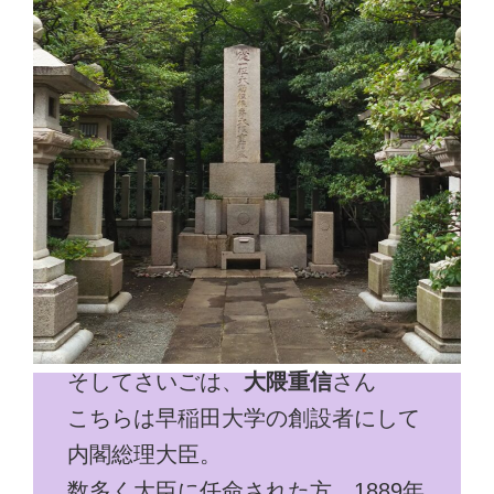
そしてさいごは、
大隈重信
さん
こちらは早稲田大学の創設者にして
内閣総理大臣。
数多く大臣に任命された方。1889年