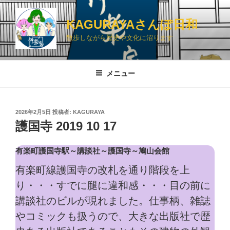
コ
ン
KAGURAYAさんぽ日和
テ
散歩しながら歴史や文化に沼ります
ン
ツ
へ
メニュー
ス
キ
ッ
投
2026年2月5日
投稿者:
KAGURAYA
プ
稿
護国寺 2019 10 17
日:
有楽町護国寺駅～講談社～護国寺～鳩山会館
有楽町線護国寺の改札を通り階段を上
り・・・すでに腿に違和感・・・目の前に
講談社のビルが現れました。仕事柄、雑誌
やコミックも扱うので、大きな出版社で歴