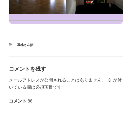
カ
墓地さんぽ
テ
ゴ
リ
ー
コメントを残す
メールアドレスが公開されることはありません。
※
が付
いている欄は必須項目です
コメント
※